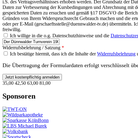
i.S. des Vertragsverhältnisses erhoben werden. Der Grundsatz der Da
Daten zur Verbesserung der Kursbedingungen und Abrechnung mit de
gespeicherten Daten zu ersuchen und gemäß §17 DSGVO die Berichti
Gründen von Ihrem Widerspruchsrecht Gebrauch machen und die erteil
oder per E-Mail (geschaeftsstelle@duennwalder-tv.de) übermitteln. I
freiwillig.
Datenschutzerklärung
Ich willige in die o.g. Datenschutzhinweise und die
Datenschutze
Data
Policy
Widerrufsbelehrung / Satzung
*
Input
Ich bestätige hiermit, dass ich die Inhalte der
Widerrufsbelehrung
Die Übertragung der Formulardaten erfolgt verschlüsselt ü
35,00
42,50
63,00
81,00
Sponsoren