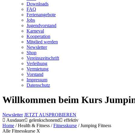
Downloads
FAQ
Ferienangebote
Jobs
Jugendvorstand
Karneval
Kooperation
Mitglied werden
Newsletter
Shop
Vereins­zeitschrift
Verleihung
Vermietung
Vorstand
Impressum
Datenschutz­
Willkommen beim Kurs Jumping
Newsletter
JETZT AUSPROBIEREN
Ausdauer
gelenkschonend
effektiv
Home
/
Health & Fitness
/
Fitnesskurse
/
Jumping Fitness
Alle Fitnesskurse
X