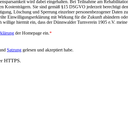
tensparsamkeit wird dabei eingehalten. Bei Teilnahme am Rehabilitati
n Kostenträgern. Sie sind gemäß §15 DSGVO jederzeit berechtigt de
gung, Löschung und Sperrung einzelner personenbezogener Daten zu v
te Einwilligungserklärung mit Wirkung für die Zukunft abändern oder
ch willige hiermit ein, dass der Dünnwalder Turnverein 1905 e.V. mein
rklärung
der Homepage ein.
*
und
Satzung
gelesen und akzeptiert habe.
ber HTTPS.