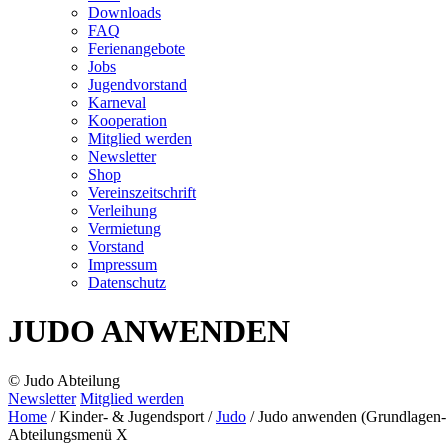
Downloads
FAQ
Ferienangebote
Jobs
Jugendvorstand
Karneval
Kooperation
Mitglied werden
Newsletter
Shop
Vereins­zeitschrift
Verleihung
Vermietung
Vorstand
Impressum
Datenschutz­
JUDO ANWENDEN
© Judo Abteilung
Newsletter
Mitglied werden
Home
/
Kinder- & Jugendsport
/
Judo
/
Judo anwenden (Grundlagen- 
Abteilungsmenü
X