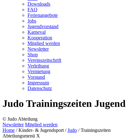
Downloads
FAQ
Ferienangebote
Jobs
Jugendvorstand
Karneval
Kooperation
Mitglied werden
Newsletter
Shop
Vereins­zeitschrift
Verleihung
Vermietung
Vorstand
Impressum
Datenschutz­
Judo Trainingszeiten Jugend
© Judo Abteilung
Newsletter
Mitglied werden
Home
/
Kinder- & Jugendsport
/
Judo
/
Trainingszeiten
Abteilungsmenü
X