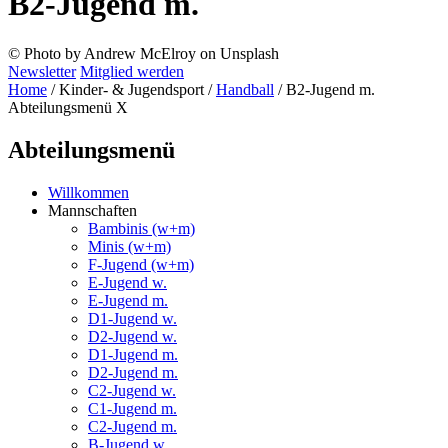
B2-Jugend m.
© Photo by Andrew McElroy on Unsplash
Newsletter
Mitglied werden
Home
/
Kinder- & Jugendsport
/
Handball
/
B2-Jugend m.
Abteilungsmenü
X
Abteilungsmenü
Willkommen
Mannschaften
Bambinis (w+m)
Minis (w+m)
F-Jugend (w+m)
E-Jugend w.
E-Jugend m.
D1-Jugend w.
D2-Jugend w.
D1-Jugend m.
D2-Jugend m.
C2-Jugend w.
C1-Jugend m.
C2-Jugend m.
B-Jugend w.