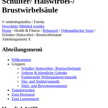
Schulter/ Halswirbel-/
Brustwirbelsäule
© underdogstudios / Fotolia
Newsletter
Mitglied werden
Home
/
Health & Fitness
/
Rehasport
/
Orthopädischer Sport
/
Schulter/ Halswirbel-/ Brustwirbelsäule
Abteilungsmenü
X
Abteilungsmenü
Willkommen
Gruppen
Schulter/ Halswirbel-/ Brustwirbelsäule
Arthose & künstliche Gelenke
Funktionelle Wirbelsäulengymnastik
Sitz- und Stuhlgymnastik
Stütz- und Bewegungsapparat
Trainingszeiten
Zum Herzsport
Zum Lungensport