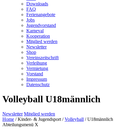
Downloads
FAQ
Ferienangebote
Jobs
Jugendvorstand
Karneval
Kooperation
Mitglied werden
Newsletter
Shop
Vereins­zeitschrift
Verleihung
Vermietung
Vorstand
Impressum
Datenschutz­
Volleyball U18männlich
Newsletter
Mitglied werden
Home
/
Kinder- & Jugendsport
/
Volleyball
/
U18männlich
Abteilungsmenü
X