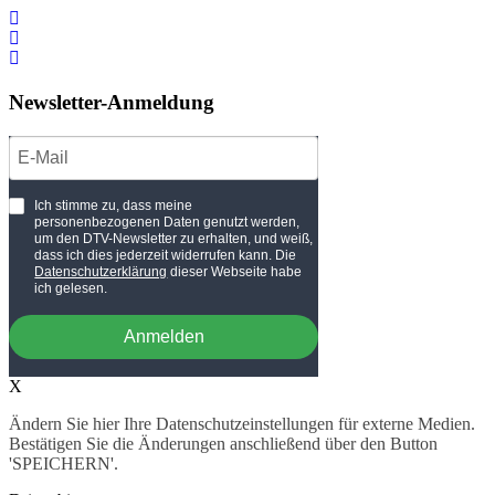
Newsletter-Anmeldung
Ich stimme zu, dass meine
personenbezogenen Daten genutzt werden,
um den DTV-Newsletter zu erhalten, und weiß,
dass ich dies jederzeit widerrufen kann. Die
Datenschutzerklärung
dieser Webseite habe
ich gelesen.
Anmelden
X
Ändern Sie hier Ihre Datenschutzeinstellungen für externe Medien.
Bestätigen Sie die Änderungen anschließend über den Button
'SPEICHERN'.