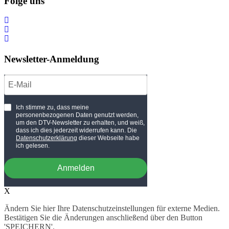
Folge uns
Newsletter-Anmeldung
Ich stimme zu, dass meine
personenbezogenen Daten genutzt werden,
um den DTV-Newsletter zu erhalten, und weiß,
dass ich dies jederzeit widerrufen kann. Die
Datenschutzerklärung
dieser Webseite habe
ich gelesen.
Anmelden
X
Ändern Sie hier Ihre Datenschutzeinstellungen für externe Medien.
Bestätigen Sie die Änderungen anschließend über den Button
'SPEICHERN'.