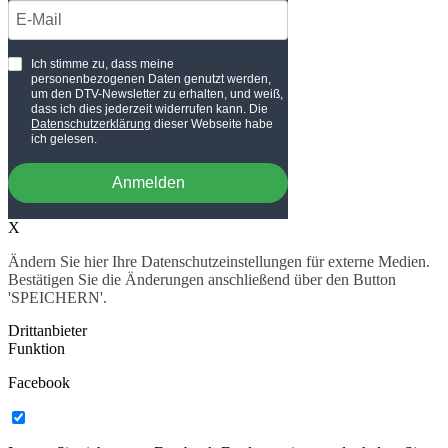
Ich stimme zu, dass meine
personenbezogenen Daten genutzt werden,
um den DTV-Newsletter zu erhalten, und weiß,
dass ich dies jederzeit widerrufen kann. Die
Datenschutzerklärung
dieser Webseite habe
ich gelesen.
Anmelden
X
Ändern Sie hier Ihre Datenschutzeinstellungen für externe Medien.
Bestätigen Sie die Änderungen anschließend über den Button
'SPEICHERN'.
Drittanbieter
Funktion
Facebook