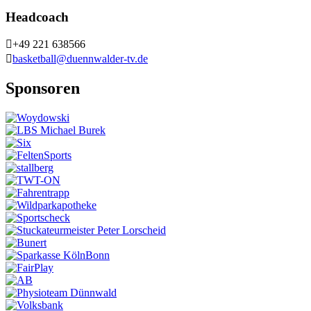
Headcoach
+49 221 638566
basketball@duennwalder-tv.de
Sponsoren