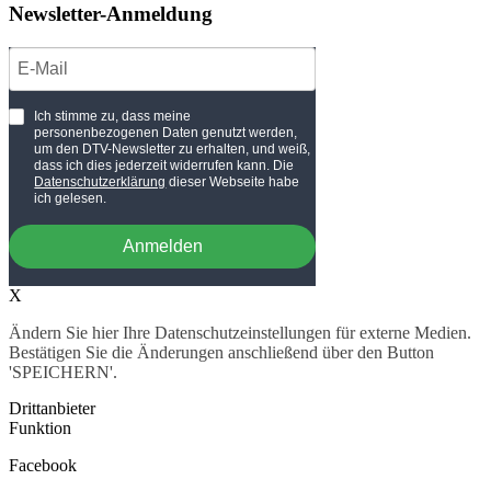
Newsletter-Anmeldung
Ich stimme zu, dass meine
personenbezogenen Daten genutzt werden,
um den DTV-Newsletter zu erhalten, und weiß,
dass ich dies jederzeit widerrufen kann. Die
Datenschutzerklärung
dieser Webseite habe
ich gelesen.
Anmelden
X
Ändern Sie hier Ihre Datenschutzeinstellungen für externe Medien.
Bestätigen Sie die Änderungen anschließend über den Button
'SPEICHERN'.
Drittanbieter
Funktion
Facebook