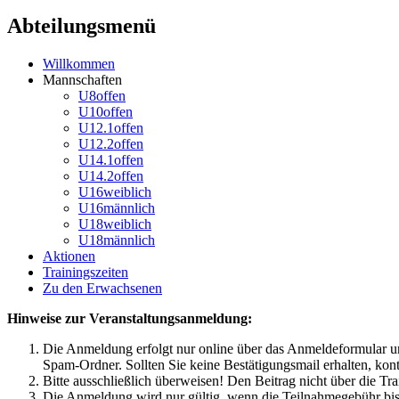
Abteilungsmenü
Willkommen
Mannschaften
U8offen
U10offen
U12.1offen
U12.2offen
U14.1offen
U14.2offen
U16weiblich
U16männlich
U18weiblich
U18männlich
Aktionen
Trainingszeiten
Zu den Erwachsenen
Hinweise zur Veranstaltungsanmeldung:
Die Anmeldung erfolgt nur online über das Anmeldeformular un
Spam-Ordner. Sollten Sie keine Bestätigungsmail erhalten, kontak
Bitte ausschließlich überweisen! Den Beitrag nicht über die Tra
Die Anmeldung wird nur gültig, wenn die Teilnahmegebühr bi