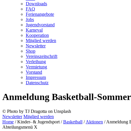
Downloads
FAQ
Ferienangebote
Jobs
Jugendvorstand
Karneval
Kooperation
Mitglied werden
Newsletter
Shop
Vereins­zeitschrift
Verleihung
Vermietung
Vorstand
Impressum
Datenschutz­
Anmeldung Basketball-Sommer
© Photo by TJ Dragotta on Unsplash
Newsletter
Mitglied werden
Home
/
Kinder- & Jugendsport
/
Basketball
/
Aktionen
/
Anmeldung B
Abteilungsmenü
X