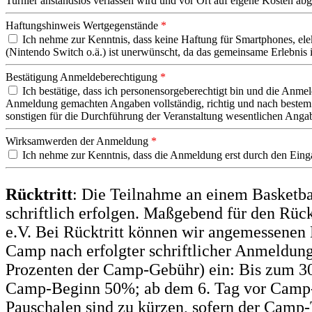
Turnier anstandslos verlassen wird und vor Ort auf eigene Kosten ab
Haftungshinweis Wertgegenstände
*
Ich nehme zur Kenntnis, dass keine Haftung für Smartphones, ele
(Nintendo Switch o.ä.) ist unerwünscht, da das gemeinsame Erlebnis 
Bestätigung Anmeldeberechtigung
*
Ich bestätige, dass ich personensorgeberechtigt bin und die Anme
Anmeldung gemachten Angaben vollständig, richtig und nach bestem 
sonstigen für die Durchführung der Veranstaltung wesentlichen Angab
Wirksamwerden der Anmeldung
*
Ich nehme zur Kenntnis, dass die Anmeldung erst durch den Einga
Rücktritt
: Die Teilnahme an einem Basketba
schriftlich erfolgen. Maßgebend für den Rüc
e.V. Bei Rücktritt können wir angemessenen 
Camp nach erfolgter schriftlicher Anmeldung
Prozenten der Camp-Gebühr) ein: Bis zum 3
Camp-Beginn 50%; ab dem 6. Tag vor Camp-
Pauschalen sind zu kürzen, sofern der Camp-