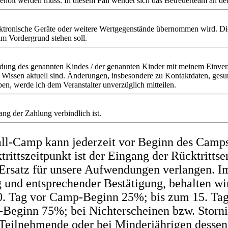
geholt werden muss. In diesem Fall wendet sich das Betreuerteam an de
ktronische Geräte oder weitere Wertgegenstände übernommen wird. Die
im Vordergrund stehen soll.
ldung des genannten Kindes / der genannten Kinder mit meinem Einverst
Wissen aktuell sind. Änderungen, insbesondere zu Kontaktdaten, gesun
en, werde ich dem Veranstalter unverzüglich mitteilen.
ng der Zahlung verbindlich ist.
ll-Camp kann jederzeit vor Beginn des Camps 
ktrittszeitpunkt ist der Eingang der Rücktrit
Ersatz für unsere Aufwendungen verlangen. Im
 und entsprechender Bestätigung, behalten wir
0. Tag vor Camp-Beginn 25%; bis zum 15. Ta
Beginn 75%; bei Nichterscheinen bzw. Stor
Teilnehmende oder bei Minderjährigen dessen g