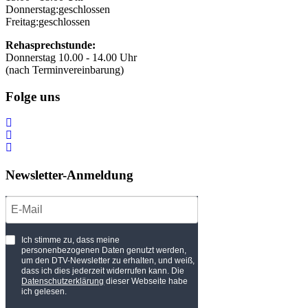
Donnerstag:
geschlossen
Freitag:
geschlossen
Rehasprechstunde:
Donnerstag 10.00 - 14.00 Uhr
(nach Terminvereinbarung)
Folge uns
Newsletter-Anmeldung
Ich stimme zu, dass meine
personenbezogenen Daten genutzt werden,
um den DTV-Newsletter zu erhalten, und weiß,
dass ich dies jederzeit widerrufen kann. Die
Datenschutzerklärung
dieser Webseite habe
ich gelesen.